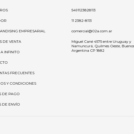
ROS
5491123828113
OOR
11 2382-8113
ANDISING EMPRESARIAL
comercial@02a.com.ar
S DE VENTA
Miguel Cané 4575 entre Uruguay y
Namuncurá, Quilmes Oeste, Buenos 
Argentina CP 1882
 A INFINITO
CTO
NTAS FRECUENTES
OS Y CONDICIONES
S DE PAGO
 DE ENVÍO