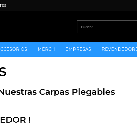
TES
ACCESORIOS
MERCH
EMPRESAS
REVENDEDOR
S
uestras Carpas Plegables
EDOR !